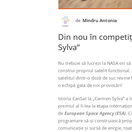
de
Mindru Antonia
Din nou în competiț
Sylva”
Nu trebuie să lucrezi la NASA ori să 
construi propriul satelit funcțional,
satelitul dintr-o doză de suc revine
o echipă gata de noi provocări!
Istoria CanSat la „Carmen Sylva” a î
premiul al II-lea la etapa internațio
de
European Space Agency (ESA)
. C
programare să-și construiască propri
comunicație și sursă de enrgie, toate