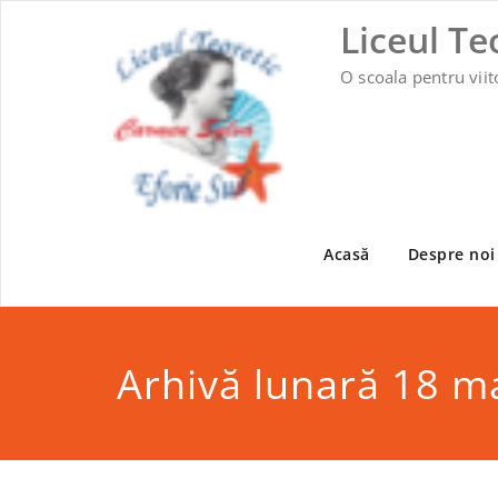
Skip
Liceul Te
to
content
O scoala pentru viit
Acasă
Despre noi
Arhivă lunară 18 m