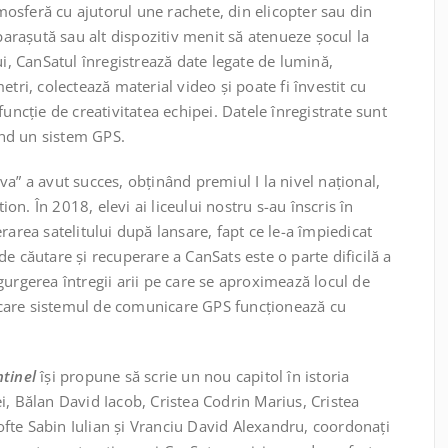
tmosferă cu ajutorul une rachete, din elicopter sau din
 parașută sau alt dispozitiv menit să atenueze șocul la
ui, CanSatul înregistrează date legate de lumină,
tri, colectează material video și poate fi învestit cu
funcție de creativitatea echipei. Datele înregistrate sunt
zând un sistem GPS.
a” a avut succes, obținând premiul I la nivel național,
n. În 2018, elevi ai liceului nostru s-au înscris în
rarea satelitului după lansare, fapt ce le-a împiedicat
e căutare și recuperare a CanSats este o parte dificilă a
gurgerea întregii arii pe care se aproximează locul de
în care sistemul de comunicare GPS funcționează cu
tinel
își propune să scrie un nou capitol în istoria
i, Bălan David Iacob, Cristea Codrin Marius, Cristea
fte Sabin Iulian și Vranciu David Alexandru, coordonați