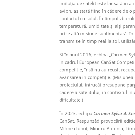
Imitația de satelit este lansată în a
avion, asistată fiind în cădere de o
contactul cu solul. În timpul zborul
temperatură, umiditate și alți parame
orice altă misiune suplimentară, în 
transmise în timp real la sol, utili
Și în anul 2016, echipa „Carmen Sylv
în cadrul European CanSat Competitio
competiție, însă nu au reușit recupe
avansarea în competiție. (Misiunea d
proiectului, întrucât presupune par
cădere a satelitului, în contextul 
dificultate.)
În 2023, echipa
Carmen Sylva 4: Sen
CanSat. Răspunzâd provocării ediție
Mihnea Ionuț, Mîndru Antonia, Timo