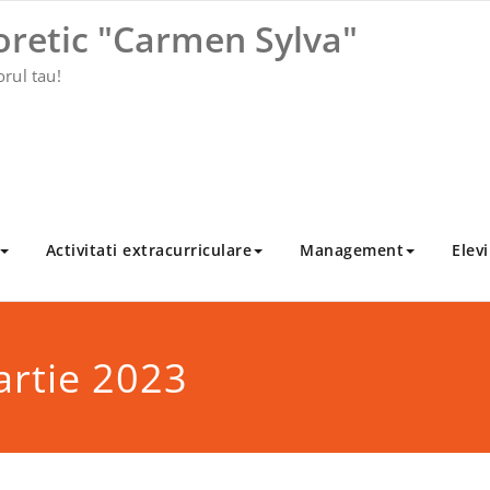
oretic "Carmen Sylva"
orul tau!
Activitati extracurriculare
Management
Elevi
artie 2023