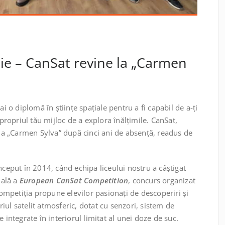
ie – CanSat revine la „Carmen
ai o diplomă în științe spațiale pentru a fi capabil de a-ți
 propriul tău mijloc de a explora înălțimile. CanSat,
 la „Carmen Sylva” după cinci ani de absență, readus de
nceput în 2014, când echipa liceului nostru a câștigat
nală a
European CanSat Competition
, concurs organizat
ompetiția propune elevilor pasionați de descoperiri și
ul satelit atmosferic, dotat cu senzori, sistem de
 integrate în interiorul limitat al unei doze de suc.