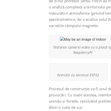
de d-nul profesor Șerbu Florin au î
o analiză complexă a teritoriului pe 
măsurători atmosferice (privind tem
spectrometrice, de a analiza solul (
variațiile câmpului magnetic.
Testarea camerei video cu o placă t
RaspberryPi
Exerciții cu serverul ESP32
Procesul de construcție va fi unul de
provocări. Cu toate acestea, membri
unindu-și forțele, rezolvând proble
dintr-o cutie de suc.