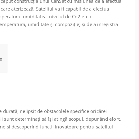
nceput construcția unui CanSat cu misiunea de a efectua
care aterizează. Satelitul va fi capabil de a efectua
peratura, umiditatea, nivelul de Co2 etc.),
temperatură, umiditate și compoziție) și de a înregistra
ip
 durată, nelipsit de obstacolele specifice oricărei
i sunt determinați să își atingă scopul, depunând efort,
me și descoperind funcții inovatoare pentru satelitul