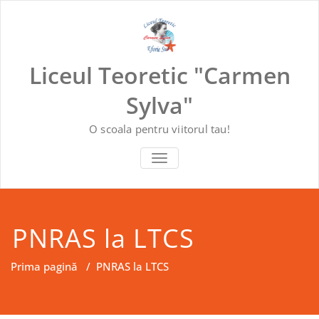
Skip
to
content
Liceul Teoretic "Carmen
Sylva"
O scoala pentru viitorul tau!
COMUTĂ NAVIGAREA
PNRAS la LTCS
Prima pagină
/
PNRAS la LTCS