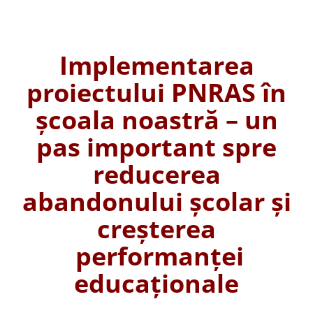
Implementarea
proiectului PNRAS
în
școa
la noastră –
un
pas important s
pre
reducerea
abandonului școlar și
creșterea
performanței
educaționale