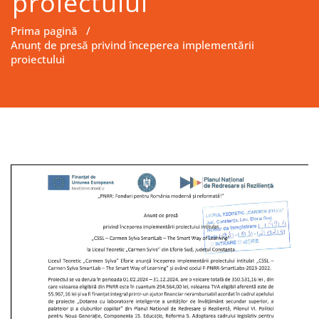
proiectului
Prima pagină
/
Anunț de presă privind începerea implementării
proiectului