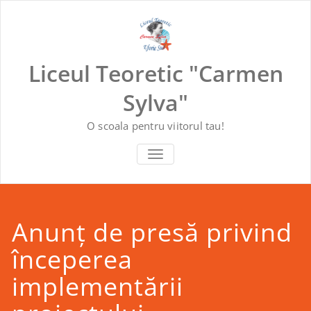
Skip
to
content
Liceul Teoretic "Carmen
Sylva"
O scoala pentru viitorul tau!
COMUTĂ NAVIGAREA
Anunț de presă privind
începerea
implementării