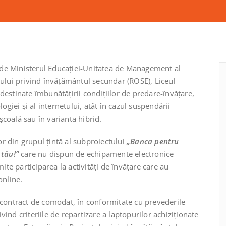
te de Ministerul Educației-Unitatea de Management al
tului privind învățământul secundar (ROSE), Liceul
destinate îmbunătățirii condițiilor de predare-învățare,
ogiei și al internetului, atât în cazul suspendării
 școală sau în varianta hibrid.
lor din grupul țintă al subproiectului
„Banca pentru
 tău!”
care nu dispun de echipamente electronice
mite participarea la activități de învățare care au
online.
i contract de comodat, în conformitate cu prevederile
ind criteriile de repartizare a laptopurilor achiziționate