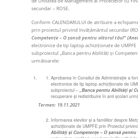
de Unitatea de Management al Proiectelor cu Fina
secundar – ROSE.
Conform CALENDARULUI de atribuire a echipament
prin proiectul privind învățământul secundar (RO
Competențe – O șansă pentru viitorul tău!” (Ane
electronice de tip laptop achiziționate de UMPFE
subproiectul „Banca pentru Abilități și Competenț
următoarele:
Aprobarea în Consiliul de Administrație a for
electronice de tip laptop achiziționate de U
subproiectul –
„Banca pentru Abilități și 
recuperare și redistribuire în anii școlari urmă
Termen: 19.11.2021
Informarea elevilor și a familiilor despre Met
achiziționate de UMPFE prin Proiectul privi
Abilități și Competențe – O șansă pentru v