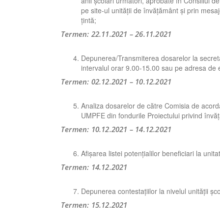
anii școlari următori, aprobate în Consiliul de 
pe site-ul unității de învățământ și prin mes
țintă;
Termen: 22.11.2021 – 26.11.2021
Depunerea/Transmiterea dosarelor la secretari
intervalul orar 9.00-15.00 sau pe adresa de
Termen: 02.12.2021 – 10.12.2021
Analiza dosarelor de către Comisia de acordar
UMPFE din fondurile Proiectului privind în
Termen: 10.12.2021 – 14.12.2021
Afișarea listei potențialilor beneficiari la unit
Termen: 14.12.2021
Depunerea contestațiilor la nivelul unității șc
Termen: 15.12.2021