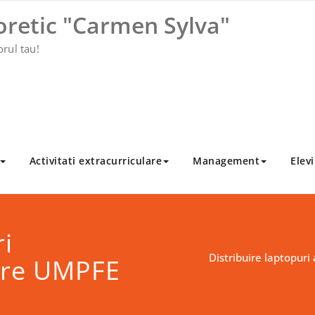
oretic "Carmen Sylva"
orul tau!
Activitati extracurriculare
Management
Elevi
ri
Distribuire laptopuri
ătre UMPFE
E