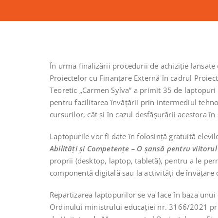
În urma finalizării procedurii de achiziție lansa
Proiectelor cu Finanțare Externă în cadrul Proiec
Teoretic „Carmen Sylva” a primit 35 de laptopuri 
pentru facilitarea învățării prin intermediul tehnol
cursurilor, cât și în cazul desfășurării acestora în
Laptopurile vor fi date în folosință gratuită elevi
Abilități și Competențe – O șansă pentru viitorul
proprii (desktop, laptop, tabletă), pentru a le per
componentă digitală sau la activități de învățare 
Repartizarea laptopurilor se va face în baza unu
Ordinului ministrului educației nr. 3166/2021 priv