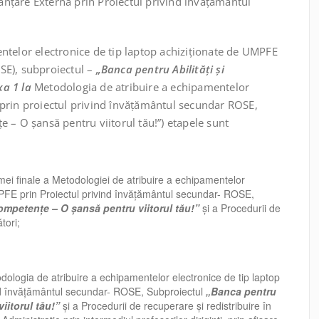
nțare Externă prin Proiectul privind învățământul
elor electronice de tip laptop achiziționate de UMPFE
SE), subproiectul –
„Banca pentru Abilități și
xa 1 la
Metodologia de atribuire a echipamentelor
 prin proiectul privind învățământul secundar ROSE,
e – O șansă pentru viitorul tău!”) etapele sunt
mei finale a Metodologiei de atribuire a echipamentelor
MPFE prin Proiectul privind învățământul secundar- ROSE,
Competențe – O șansă pentru viitorul tău!”
și a Procedurii de
tori;
odologia de atribuire a echipamentelor electronice de tip laptop
nd învățământul secundar- ROSE, Subproiectul
„Banca pentru
iitorul tău!”
și a Procedurii de recuperare și redistribuire în