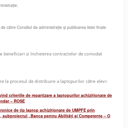
inistrație;
i de către Consiliul de administrație și publicarea listei finale
re beneficiari și încheierea contractelor de comodat
 la procesul de distribuire a laptopurilor către elevi:
ind criteriile de repartizare a laptopurilor achiziționate de
cundar – ROSE
ronice de tip laptop achiziționate de UMPFE prin
, subproiectul „Banca pentru Abilități și Competențe – O