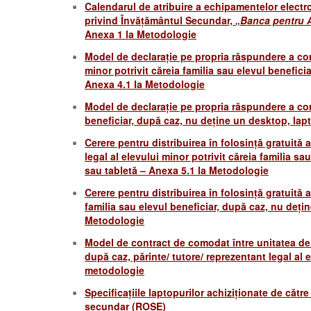
Calendarul de atribuire a echipamentelor electr
privind Învățământul Secundar,
„Banca pentru Ab
Anexa 1 la Metodologie
Model de declarație pe propria răspundere a com
minor potrivit căreia familia sau elevul benefic
Anexa 4.1 la Metodologie
Model de declarație pe propria răspundere a com
beneficiar, după caz, nu deține un desktop, lap
Cerere pentru distribuirea în folosință gratuită
legal al elevului minor potrivit căreia familia s
sau tabletă – Anexa 5.1 la Metodologie
Cerere pentru distribuirea în folosință gratuită 
familia sau elevul beneficiar, după caz, nu deți
Metodologie
Model de contract de comodat între unitatea de 
după caz, părinte/ tutore/ reprezentant legal al 
metodologie
Specificațiile laptopurilor achiziționate de căt
secundar (ROSE)