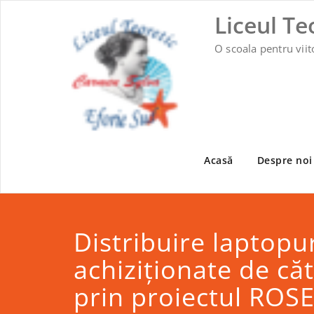
Skip
Liceul Te
to
content
O scoala pentru viit
Acasă
Despre noi
Distribuire laptopu
achiziționate de c
prin proiectul ROS