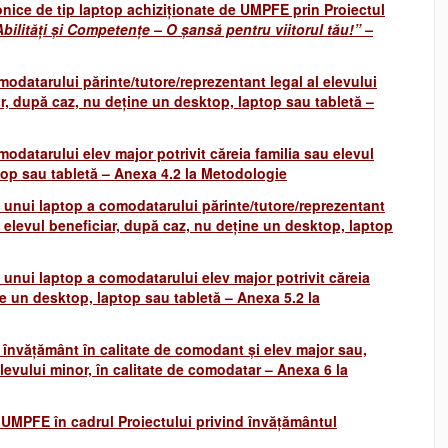
onice de tip laptop achiziționate de UMPFE prin Proiectul
ilități și Competențe – O șansă pentru viitorul tău!” –
odatarului părinte/tutore/reprezentant legal al elevului
iar, după caz, nu deține un desktop, laptop sau tabletă –
odatarului elev major potrivit căreia familia sau elevul
top sau tabletă – Anexa 4.2 la Metodologie
 a unui laptop a comodatarului părinte/tutore/reprezentant
au elevul beneficiar, după caz, nu deține un desktop, laptop
a unui laptop a comodatarului elev major potrivit căreia
ne un desktop, laptop sau tabletă – Anexa 5.2 la
învățământ în calitate de comodant și elev major sau,
elevului minor, în calitate de comodatar – Anexa 6 la
re UMPFE în cadrul Proiectului privind învățământul