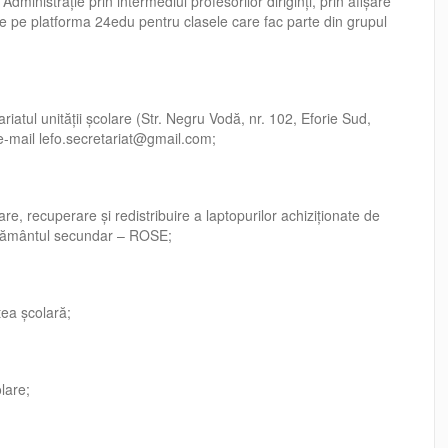
Administrație prin intermediul profesorilor diriginți, prin afișare
aje pe platforma 24edu pentru clasele care fac parte din grupul
atul unității școlare (Str. Negru Vodă, nr. 102, Eforie Sud,
 e-mail
lefo.secretariat@gmail.com
;
e, recuperare și redistribuire a laptopurilor achiziționate de
vățământul secundar – ROSE;
atea școlară;
olare;