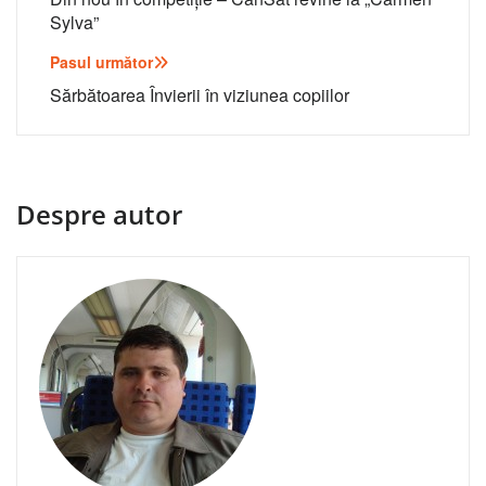
în
Sylva”
articole
Pasul următor
Sărbătoarea Învierii în viziunea copiilor
Despre autor