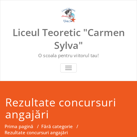
Skip
to
content
Liceul Teoretic "Carmen
Sylva"
O scoala pentru viitorul tau!
COMUTĂ NAVIGAREA
Rezultate concursuri
angajări
Prima pagină
/
Fără categorie
/
Rezultate concursuri angajări