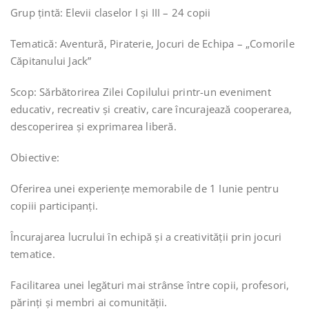
Grup țintă: Elevii claselor I și III – 24 copii
Tematică: Aventură, Piraterie, Jocuri de Echipa – „Comorile
Căpitanului Jack”
Scop: Sărbătorirea Zilei Copilului printr-un eveniment
educativ, recreativ și creativ, care încurajează cooperarea,
descoperirea și exprimarea liberă.
Obiective:
️Oferirea unei experiențe memorabile de 1 Iunie pentru
copiii participanți.
️Încurajarea lucrului în echipă și a creativității prin jocuri
tematice.
️Facilitarea unei legături mai strânse între copii, profesori,
părinți și membri ai comunității.