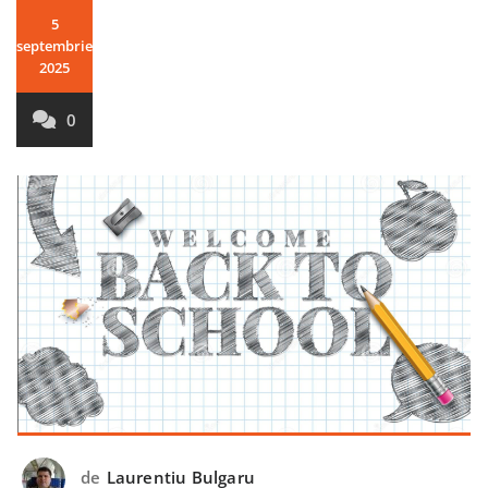
5
septembrie
2025
0
de
Laurentiu Bulgaru