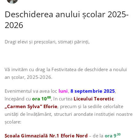
Deschiderea anului școlar 2025-
2026
Dragi elevi și preșcolari, stimați părinți,
Vă invităm cu drag la Festivitatea de deschidere a noului
an școlar, 2025-2026.
Evenimentul va avea loc
luni
,
8 septembrie 2025
,
00
începând cu
ora 10
, în curtea
Liceului Teoretic
„Carmen Sylva” Eforie
, precum și la sediile celorlalte
unități de învățământ, structuri arondate instituției noastre
școlare:
30
Școala Gimnazială Nr.1 Eforie Nord
– de la
ora 9