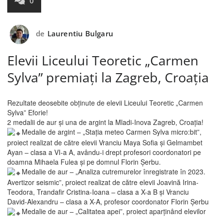
0
de
Laurentiu Bulgaru
Elevii Liceului Teoretic „Carmen
Sylva” premiați la Zagreb, Croația
Rezultate deosebite obținute de elevii Liceului Teoretic „Carmen
Sylva” Eforie!
2 medalii de aur și una de argint la Mladi-Inova Zagreb, Croația!
Medalie de argint – „Stația meteo Carmen Sylva micro:bit”,
proiect realizat de către elevii Vranciu Maya Sofia și Gelmambet
Ayan – clasa a VI-a A, avându-i drept profesori coordonatori pe
doamna Mihaela Fulea și pe domnul Florin Șerbu.
Medalie de aur – „Analiza cutremurelor înregistrate în 2023.
Avertizor seismic”, proiect realizat de către elevii Joavină Irina-
Teodora, Trandafir Cristina-Ioana – clasa a X-a B și Vranciu
David-Alexandru – clasa a X-A, profesor coordonator Florin Șerbu
Medalie de aur – „Calitatea apei”, proiect aparținând elevilor