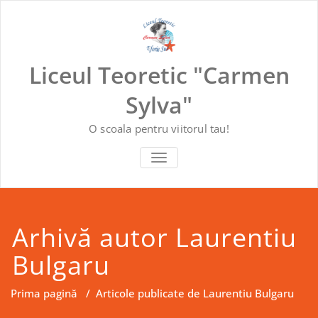
Skip
to
content
Liceul Teoretic "Carmen
Sylva"
O scoala pentru viitorul tau!
COMUTĂ NAVIGAREA
Arhivă autor
Laurentiu
Bulgaru
Prima pagină
/
Articole publicate de Laurentiu Bulgaru