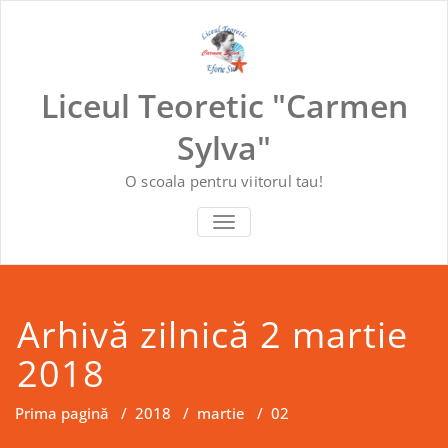
Skip
to
content
Liceul Teoretic "Carmen
Sylva"
O scoala pentru viitorul tau!
COMUTĂ NAVIGAREA
Arhivă zilnică 2 martie
2018
Prima pagină
/
2018
/
martie
/
02