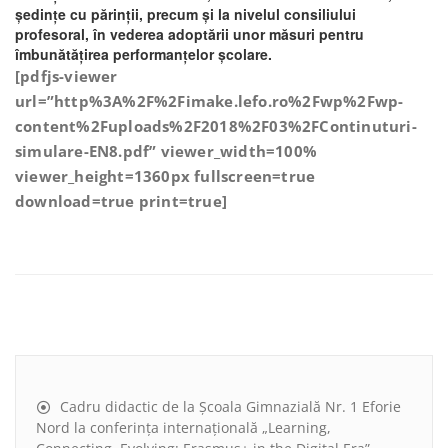
ședințe cu părinții, precum și la nivelul consiliului
profesoral, în vederea adoptării unor măsuri pentru
îmbunătățirea performanțelor școlare.
[pdfjs-viewer
url=”http%3A%2F%2Fimake.lefo.ro%2Fwp%2Fwp-
content%2Fuploads%2F2018%2F03%2FContinuturi-
simulare-EN8.pdf” viewer_width=100%
viewer_height=1360px fullscreen=true
download=true print=true]
Cadru didactic de la Școala Gimnazială Nr. 1 Eforie
Nord la conferința internațională „Learning,