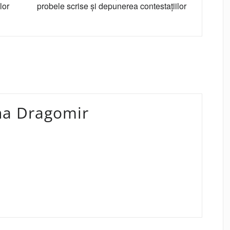
lor
probele scrise şi depunerea contestaţiilor
na Dragomir