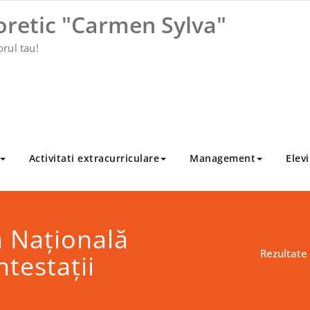
oretic "Carmen Sylva"
orul tau!
Activitati extracurriculare
Management
Elevi
a Națională
Rezultate
testații