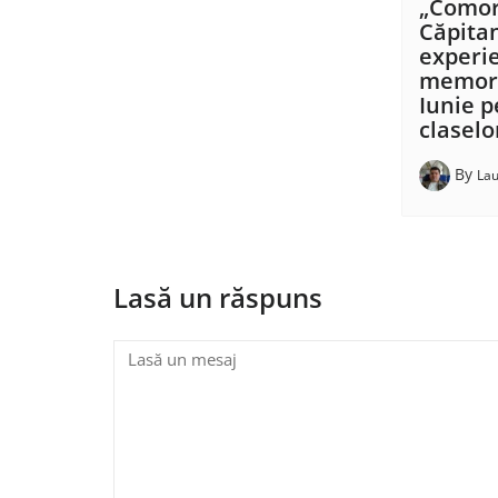
„Comor
Căpitan
experi
memora
Iunie p
claselor
By
Lau
Lasă un răspuns