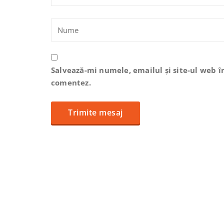
Salvează-mi numele, emailul și site-ul web î
comentez.