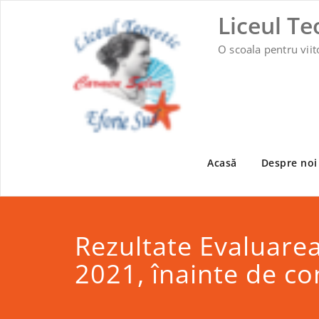
Skip
Liceul Te
to
content
O scoala pentru viit
Acasă
Despre noi
Rezultate Evaluare
2021, înainte de con