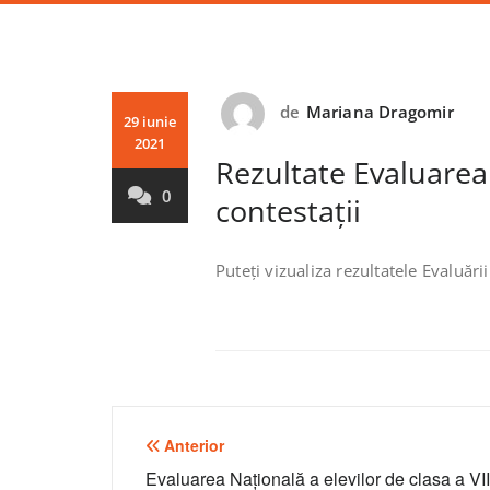
de
Mariana Dragomir
29 iunie
2021
Rezultate Evaluarea
0
contestații
Puteți vizualiza rezultatele Evaluăr
Navigare
Anterior
în
Evaluarea Națională a elevilor de clasa a VII