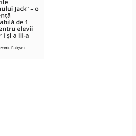
ile
ului Jack” – o
ență
bilă de 1
entru elevii
 I și a III-a
rentiu Bulgaru