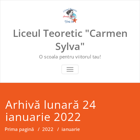
Skip
to
content
Liceul Teoretic "Carmen
Sylva"
O scoala pentru viitorul tau!
COMUTĂ NAVIGAREA
Arhivă lunară 24
ianuarie 2022
Prima pagină
/
2022
/
ianuarie