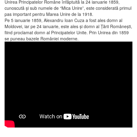
Unirea Principatelor Române înfăptuită la 24 ianuarie 1859,
cunoscută și sub numele de “Mica Unire”, este considerată primul
pas important pentru Marea Unire de la 1918.
Pe 5 ianuarie 1859, Alexandru Ioan Cuza a fost ales domn al
Moldovei, iar pe 24 ianuarie, este ales și domn al Țării Românești,
fiind proclamat domn al Principatelor Unite. Prin Unirea din 1859
se puneau bazele României moderne.