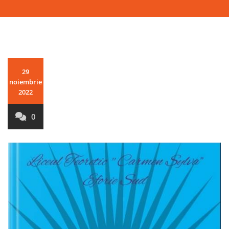
29
noiembrie
2022
0