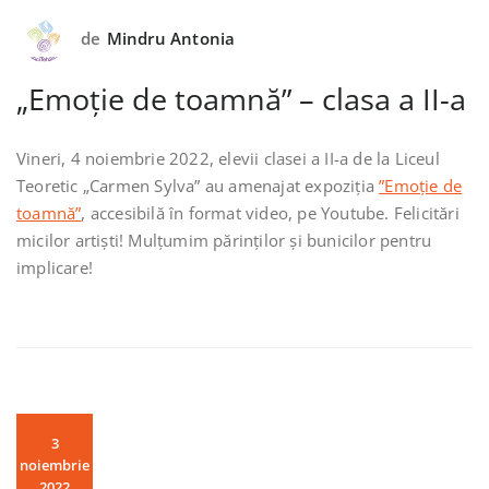
de
Mindru Antonia
„Emoție de toamnă” – clasa a II-a
Vineri, 4 noiembrie 2022, elevii clasei a II-a de la Liceul
Teoretic „Carmen Sylva” au amenajat expoziția
”Emoție de
toamnă”
, accesibilă în format video, pe Youtube. Felicitări
micilor artiști! Mulțumim părinților și bunicilor pentru
implicare!
3
noiembrie
2022