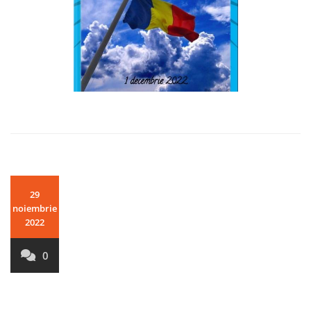
29
noiembrie
2022
0