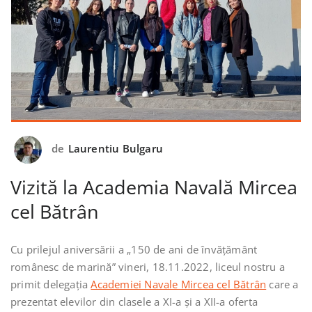
de
Laurentiu Bulgaru
Vizită la Academia Navală Mircea
cel Bătrân
Cu prilejul aniversării a „150 de ani de învățământ
românesc de marină” vineri, 18.11.2022, liceul nostru a
primit delegația
Academiei Navale Mircea cel Bătrân
care a
prezentat elevilor din clasele a XI-a și a XII-a oferta