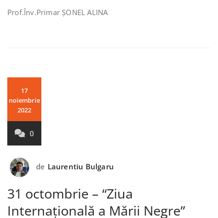
Prof.Înv.Primar ȘONEL ALINA
17
noiembrie
2022
0
de
Laurentiu Bulgaru
31 octombrie – “Ziua
Internațională a Mării Negre”