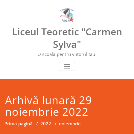
Skip
to
content
Liceul Teoretic "Carmen
Sylva"
O scoala pentru viitorul tau!
COMUTĂ NAVIGAREA
Arhivă lunară 29
noiembrie 2022
Prima pagină
/
2022
/
noiembrie