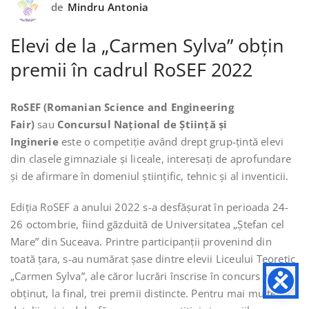
de
Mindru Antonia
Elevi de la „Carmen Sylva” obțin
premii în cadrul RoSEF 2022
RoSEF (Romanian Science and Engineering
Fair)
sau
Concursul Național de Știință și
Inginerie
este o competiție având drept grup-țintă elevi
din clasele gimnaziale și liceale, interesați de aprofundare
și de afirmare în domeniul științific, tehnic și al inventicii.
Ediția RoSEF a anului 2022 s-a desfășurat în perioada 24-
26 octombrie, fiind găzduită de Universitatea „Ștefan cel
Mare” din Suceava. Printre participanții provenind din
toată țara, s-au numărat șase dintre elevii Liceului Teoretic
„Carmen Sylva”, ale căror lucrări înscrise în concurs au
obținut, la final, trei premii distincte. Pentru mai multe