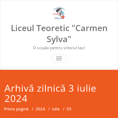
Skip
to
content
Liceul Teoretic "Carmen
Sylva"
O scoala pentru viitorul tau!
COMUTĂ NAVIGAREA
Arhivă zilnică 3 iulie
2024
Prima pagină
/
2024
/
iulie
/
03