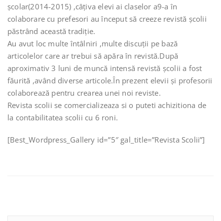
școlar(2014-2015) ,câțiva elevi ai claselor a9-a în
colaborare cu prefesori au început să creeze revistă școlii
păstrând această tradiție.
Au avut loc multe întâlniri ,multe discuții pe bază
articolelor care ar trebui să apăra în revistă.După
aproximativ 3 luni de muncă intensă revistă școlii a fost
făurită ,având diverse articole.În prezent elevii și profesorii
colaborează pentru crearea unei noi reviste.
Revista scolii se comercializeaza si o puteti achizitiona de
la contabilitatea scolii cu 6 roni.
[Best_Wordpress_Gallery id=”5″ gal_title=”Revista Scolii”]