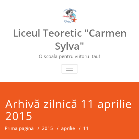
Skip
to
content
Liceul Teoretic "Carmen
Sylva"
O scoala pentru viitorul tau!
COMUTĂ NAVIGAREA
Arhivă zilnică 11 aprilie
2015
Prima pagină
/
2015
/
aprilie
/
11