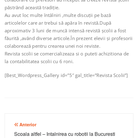
păstrând această tradiție.
Au avut loc multe întâlniri ,multe discuții pe bază
articolelor care ar trebui să apăra în revistă.După
aproximativ 3 luni de muncă intensă revistă școlii a fost
făurită ,având diverse articole.În prezent elevii și profesorii
colaborează pentru crearea unei noi reviste.
Revista scolii se comercializeaza si o puteti achizitiona de
la contabilitatea scolii cu 6 roni.
[Best_Wordpress_Gallery id=”5″ gal_title=”Revista Scolii”]
Navigare
Anterior
în
Scoala altfel – Intalnirea cu robotii la Bucuresti