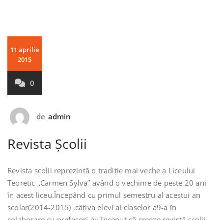
11 aprilie
2015
0
de
admin
Revista Școlii
Revista școlii reprezintă o tradiție mai veche a Liceului
Teoretic „Carmen Sylva” având o vechime de peste 20 ani
în acest liceu.Începând cu primul semestru al acestui an
școlar(2014-2015) ,câțiva elevi ai claselor a9-a în
colaborare cu prefesori au început să creeze revistă școlii