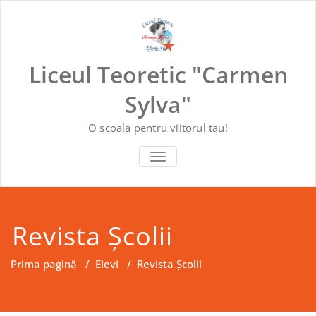
Skip
to
content
Liceul Teoretic "Carmen
Sylva"
O scoala pentru viitorul tau!
COMUTĂ NAVIGAREA
Revista Școlii
Prima pagină
/
Elevi
/
Revista Școlii