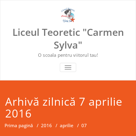
Skip
to
content
Liceul Teoretic "Carmen
Sylva"
O scoala pentru viitorul tau!
COMUTĂ NAVIGAREA
Arhivă zilnică 7 aprilie
2016
Prima pagină
/
2016
/
aprilie
/
07