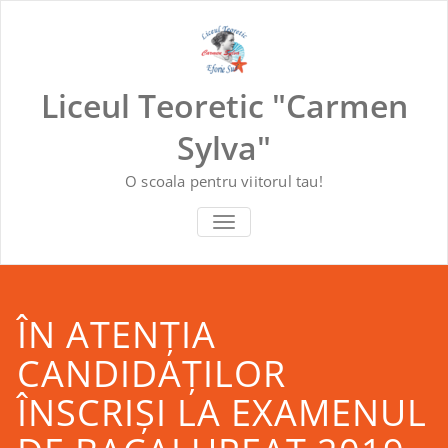
Skip
to
content
Liceul Teoretic "Carmen
Sylva"
O scoala pentru viitorul tau!
COMUTĂ NAVIGAREA
ÎN ATENŢIA
CANDIDAŢILOR
ÎNSCRIŞI LA EXAMENUL