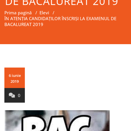
DE BACALUREAT 2019
Prima pagină
/
Elevi
/
ÎN ATENŢIA CANDIDAŢILOR ÎNSCRIŞI LA EXAMENUL DE
BACALUREAT 2019
6 iunie
2019
0