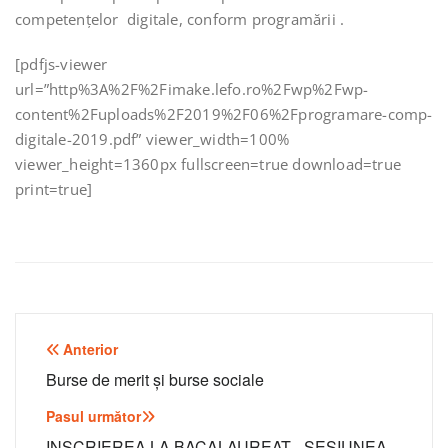
competenţelor digitale, conform programării .
[pdfjs-viewer
url=”http%3A%2F%2Fimake.lefo.ro%2Fwp%2Fwp-
content%2Fuploads%2F2019%2F06%2Fprogramare-comp-
digitale-2019.pdf” viewer_width=100%
viewer_height=1360px fullscreen=true download=true
print=true]
Navigare
Anterior
în
Burse de merit și burse sociale
articole
Pasul următor
INSCRIEREA LA BACALAUREAT– SESIUNEA