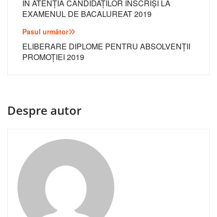
în
ÎN ATENŢIA CANDIDAŢILOR ÎNSCRIŞI LA
EXAMENUL DE BACALUREAT 2019
articole
Pasul următor
ELIBERARE DIPLOME PENTRU ABSOLVENŢII
PROMOŢIEI 2019
Despre autor