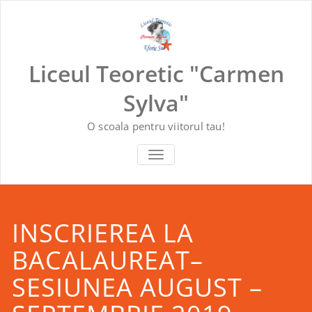
Skip
to
content
Liceul Teoretic "Carmen
Sylva"
O scoala pentru viitorul tau!
COMUTĂ NAVIGAREA
INSCRIEREA LA
BACALAUREAT–
SESIUNEA AUGUST –