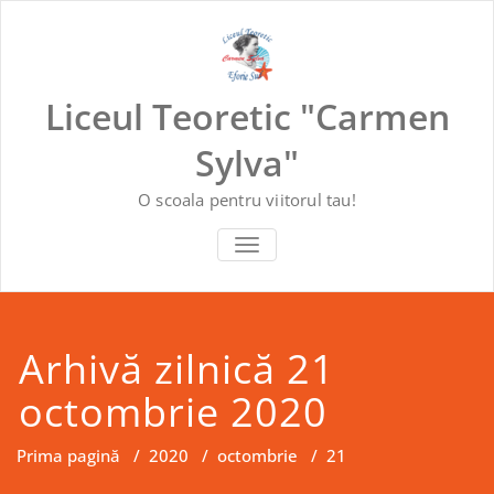
Skip
to
content
Liceul Teoretic "Carmen
Sylva"
O scoala pentru viitorul tau!
COMUTĂ NAVIGAREA
Arhivă zilnică 21
octombrie 2020
Prima pagină
/
2020
/
octombrie
/
21