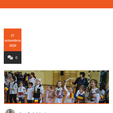
21
octombrie
2020
0