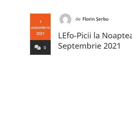
de
Florin Șerbu
1
octombrie
LEfo-Picii la Noapte
2021
Septembrie 2021
0