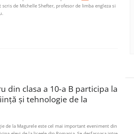
ct scris de Michelle Shefter, profesor de limba engleza si
u.
 din clasa a 10-a B participa la
iință și tehnologie de la
ogie de la Magurele este cel mai important eveniment din
icipa elevi de la liceele din Romania. Se desfasoara intre