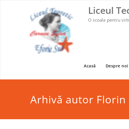
Skip
Liceul Te
to
content
O scoala pentru viit
Acasă
Despre noi
Arhivă autor
Florin