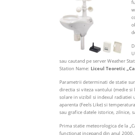
f
w
c
o
d
D
U
sau cautand pe server Weather Stat
Station Name:
Liceul Teoretic „C
Parametrii determinati de statie su
directia si viteza vantului (medie si l
solare in vizibil si indexul radiatie
aparenta (Feels Like) si temperatur
sau grafice datele istorice, zilnice,
Prima statie meteorologica de la „
functionat incepand din anul 2000. D