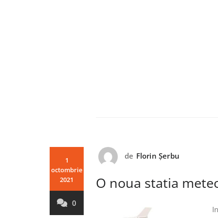
de
Florin Șerbu
1
octombrie
O noua statia mete
2021
0
I