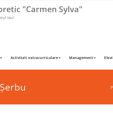
oretic "Carmen Sylva"
orul tau!
Activitati extracurriculare
Management
Elevi
 Șerbu
P