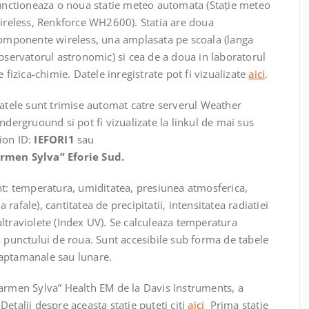
unctioneaza o noua statie meteo automata (Staţie meteo
ireless, Renkforce WH2600). Statia are doua
omponente wireless, una amplasata pe scoala (langa
bservatorul astronomic) si cea de a doua in laboratorul
e fizica-chimie. Datele inregistrate pot fi vizualizate
aici
.
atele sunt trimise automat catre serverul Weather
ndergruound si pot fi vizualizate la linkul de mai sus
ion ID:
IEFORI1
sau
armen Sylva” Eforie Sud.
nt: temperatura, umiditatea, presiunea atmosferica,
a rafale), cantitatea de precipitatii, intensitatea radiatiei
i ultraviolete (Index UV). Se calculeaza temperatura
a punctului de roua. Sunt accesibile sub forma de tabele
 saptamanale sau lunare.
Carmen Sylva” Health EM de la Davis Instruments, a
etalii despre aceasta statie puteti citi
aici
Prima statie