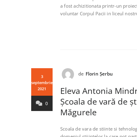
a fost achizitionata printr-un proie
voluntar Corpul Pacii in liceul nostr
de
Florin Șerbu
3
septembrie
Eleva Antonia Mindru
2021
Școala de vară de șt
0
Măgurele
Scoala de vara de stiinte si tehnol
domeniul stiiintelor la care pot part