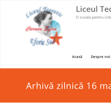
Skip
Liceul Te
to
content
O scoala pentru viit
Acasă
Despre noi
Arhivă zilnică 16 m