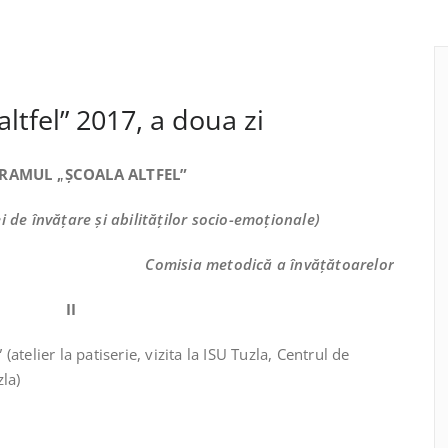
altfel” 2017, a doua zi
RAMUL „ŞCOALA ALTFEL”
 de învățare și abilităților socio-emoționale)
Comisia metodică a învățătoarelor
II
” (atelier la patiserie, vizita la ISU Tuzla, Centrul de
la)