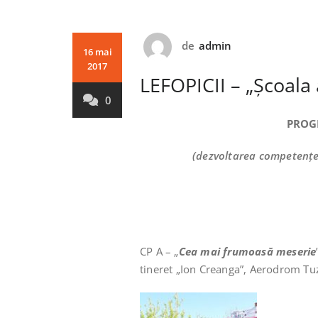
de
admin
16 mai
2017
LEFOPICII – „Școala 
0
PROG
(dezvoltarea competenței
CP A – „
Cea mai frumoasă meserie
tineret „Ion Creanga”, Aerodrom Tuz